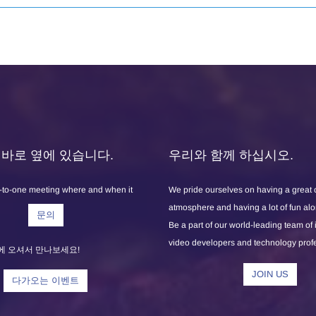
X는 바로 옆에 있습니다.
우리와 함께 하십시오.
-to-one meeting where and when it
We pride ourselves on having a great
atmosphere and having a lot of fun al
문의
Be a part of our world-leading team of
video developers and technology prof
에 오셔서 만나보세요!
JOIN US
다가오는 이벤트