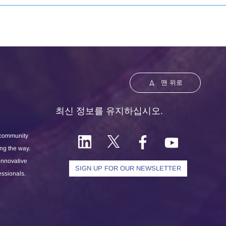
맨 위로
최신 정보를 유지하십시오.
 community
ong the way.
 innovative
SIGN UP FOR OUR NEWSLETTER
essionals.