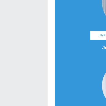
LIN
J