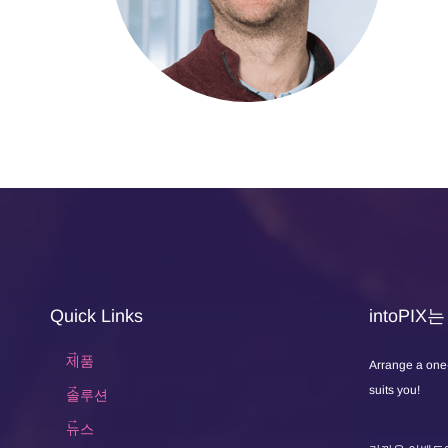
Quick Links
intoPI
제품
Arrange a one
suits you!
솔루션
뉴스