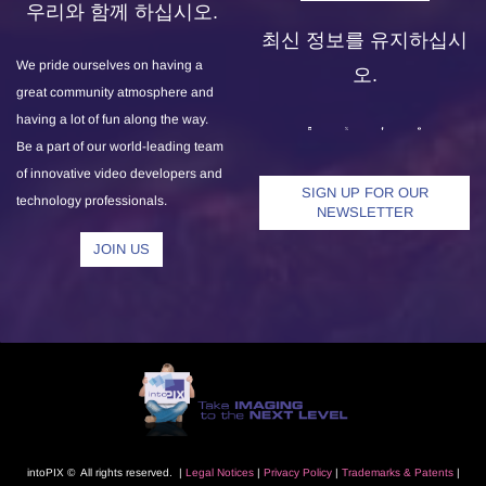
우리와 함께 하십시오.
최신 정보를 유지하십시
We pride ourselves on having a
오.
great community atmosphere and
having a lot of fun along the way.
Be a part of our world-leading team
of innovative video developers and
SIGN UP FOR OUR
technology professionals.
NEWSLETTER
JOIN US
intoPIX © All rights reserved. |
L
egal Notice
s
|
Privacy Polic
y
|
Trademarks
& Patents
|